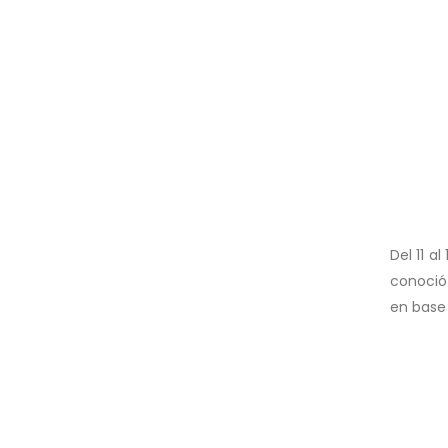
Del 11 a
conoció
en base 