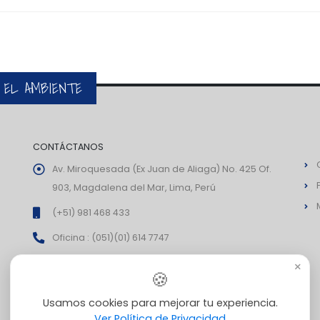
 EL AMBIENTE
CONTÁCTANOS
Av. Miroquesada (Ex Juan de Aliaga) No. 425 Of.
903, Magdalena del Mar, Lima, Perú
(+51) 981 468 433
Oficina : (051)(01) 614 7747
comercial@pil.com.pe
×
🍪
Usamos cookies para mejorar tu experiencia.
Ver Política de Privacidad